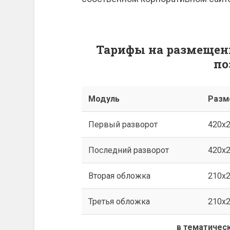
Тарифы на размещен
по
Модуль
Разм
Первый разворот
420х
Последний разворот
420х
Вторая обложка
210х
Третья обложка
210х
в тематичес