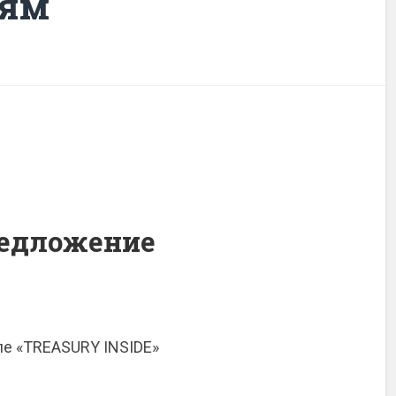
лям
редложение
е «TREASURY INSIDE»