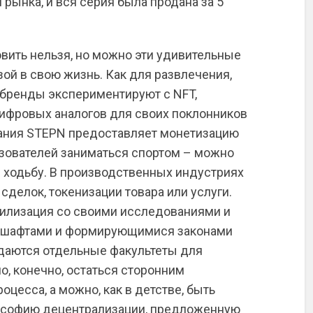
рынка, и вся серия была продана за 5
ить нельзя, но можно эти удивительные
ой в свою жизнь. Как для развлечения,
е бренды экспериментируют с NFT,
ифровых аналогов для своих поклонников
пания STEPN предоставляет монетизацию
ьзователей заниматься спортом – можно
и ходьбу. В производственных индустриях
делок, токенизации товара или услуги.
вилизация со своими исследованиями и
ндшафтами и формирующимися законами
здаются отдельные факультеты для
о, конечно, остаться сторонним
цесса, а можно, как в детстве, быть
ософию децентрализации, предложенную