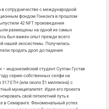
а в сотрудничестве с международной
ционным фондом Гонконга в прошлом
ыпустили 42 NFT произведения
были размещены на одной из самых
есь был важен опыт прежде всего
ей нашей экосистемы. Получилась
спели продать дроп до падения
и – индонезийский студент Султан Густав
 году серию собственных селфи на
л 317 ETH (или около $1 миллиона) с
стный муниципалитет. Идея его проекта
нтировать свой пятилетний путь к
е в Семаранге. Феноменальный успех