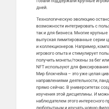
Гозали поддержали крупные игроки 
дней.
Технологическую эволюцию останов
возможности интегрировать с польз
так и для бизнеса. Многие крупны
выпуская лимитированные серии ц
и коллекционеров. Например, ком
игрового опыта и стимулирует пол
получить монеты/токены за бег ил
NFT используют для фиксирования с
Мир блокчейна – это уже целая ци
направлениями деятельности, ла
прямо сейчас. В университетах со
изучения этой дисциплины. И можн
наблюдателем этого интересного про
любопытным и изучать новую фил