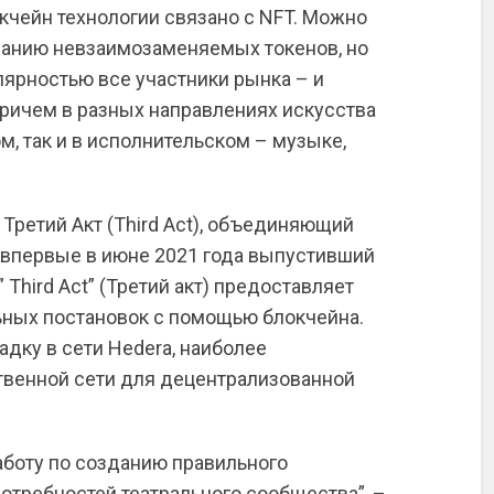
кчейн технологии связано с NFT. Можно
ванию невзаимозаменяемых токенов, но
лярностью все участники рынка – и
Причем в разных направлениях искусства
м, так и в исполнительском – музыке,
 Третий Акт (Third Act), объединяющий
и впервые в июне 2021 года выпустивший
 Third Act” (Третий акт) предоставляет
ьных постановок с помощью блокчейна.
адку в сети Hedera, наиболее
твенной сети для децентрализованной
работу по созданию правильного
отребностей театрального сообщества”, –