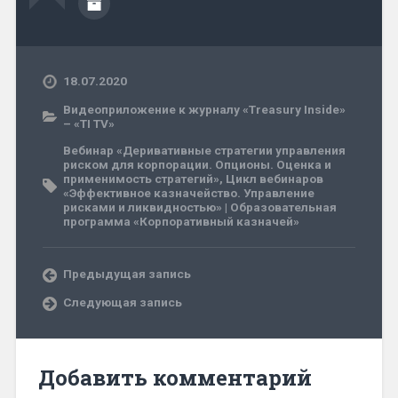
18.07.2020
Видеоприложение к журналу «Treasury Inside»
– «TI TV»
Вебинар «Деривативные стратегии управления
риском для корпорации. Опционы. Оценка и
применимость стратегий»
,
Цикл вебинаров
«Эффективное казначейство. Управление
рисками и ликвидностью» | Образовательная
программа «Корпоративный казначей»
Предыдущая запись
Следующая запись
Добавить комментарий