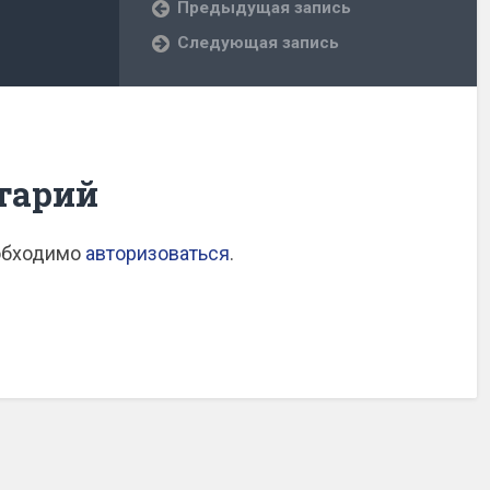
Предыдущая запись
Следующая запись
тарий
еобходимо
авторизоваться
.