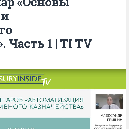
ар «Основы
ии
го
 Часть 1 | TI TV