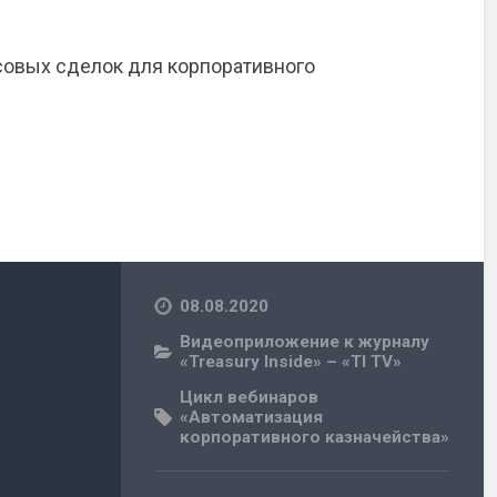
совых сделок для корпоративного
08.08.2020
Видеоприложение к журналу
«Treasury Inside» – «TI TV»
Цикл вебинаров
«Автоматизация
корпоративного казначейства»