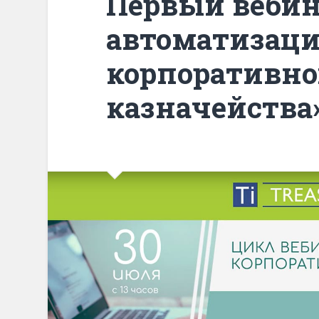
Первый вебин
автоматизац
корпоративно
казначейства».